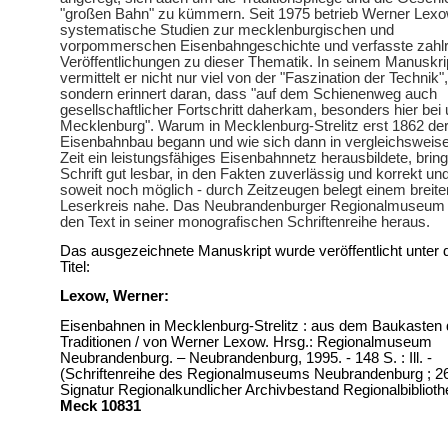
"großen Bahn" zu kümmern. Seit 1975 betrieb Werner Lex
systematische Studien zur mecklenburgischen und
vorpommerschen Eisenbahngeschichte und verfasste zahl
Veröffentlichungen zu dieser Thematik. In seinem Manuskri
vermittelt er nicht nur viel von der "Faszination der Technik",
sondern erinnert daran, dass "auf dem Schienenweg auch
gesellschaftlicher Fortschritt daherkam, besonders hier bei 
Mecklenburg". Warum in Mecklenburg-Strelitz erst 1862 de
Eisenbahnbau begann und wie sich dann in vergleichsweise
Zeit ein leistungsfähiges Eisenbahnnetz herausbildete, bring
Schrift gut lesbar, in den Fakten zuverlässig und korrekt un
soweit noch möglich - durch Zeitzeugen belegt einem breite
Leserkreis nahe. Das Neubrandenburger Regionalmuseum 
den Text in seiner monografischen Schriftenreihe heraus.
Das ausgezeichnete Manuskript wurde veröffentlicht unter
Titel:
Lexow, Werner:
Eisenbahnen in Mecklenburg-Strelitz : aus dem Baukasten 
Traditionen / von Werner Lexow. Hrsg.: Regionalmuseum
Neubrandenburg. – Neubrandenburg, 1995. - 148 S. : Ill. -
(Schriftenreihe des Regionalmuseums Neubrandenburg ; 2
Signatur Regionalkundlicher Archivbestand Regionalbiblioth
Meck 10831