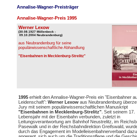
Annalise-Wagner-Preisträger
Annalise-Wagner-Preis 1995
Werner Lexow
(30.08.1927 Möllenbeck -
09.10.2004 Neubrandenburg)
aus Neubrandenburg für seine
populärwissenschaftliche Abhandlung
"Eisenbahnen in Mecklenburg-Strelitz"
1995
erhielt den Annalise-Wagner-Preis ein "Eisenbahner a
Leidenschaft":
Werner Lexow
aus Neubrandenburg überzeu
Jury mit seinem populärwissenschaftlichen Manuskript
"Eisenbahnen in Mecklenburg-Strelitz"
. Seit seinem 17.
Lebensjahr mit der Eisenbahn verbunden, zuletzt in
Leitungsverantwortung am Bahnhof Neustrelitz, im Reichs
Pasewalk und in der Reichsbahndirektion Greifswald, wurde
durch das Engagement im Modelleisenbahnerverband dazu
angeregt, sich auch um die Traditionspflege und die Geschi